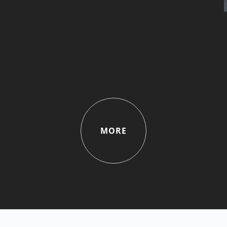
21 MART 2025
MERHABA DÜNYA!
WORDPRESS’E HOŞ GELDINIZ.
BU SIZIN ILK YAZINIZ. BU
YAZIYI DÜZENLEYIN YA DA
SILIN. SONRA...
MORE
CONTINUE