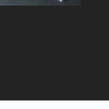
15 MAYIS 2021
HOW TO USE SOLID
COLOR COMBINE
WITH SIMPLE
FURNITURES
TO MARK THE FIRST UK SHOW
OF ARTIST HENRI BARANDE,
GRAPHIC DESIGNER PAVEL
MURREN...
CONTINUE