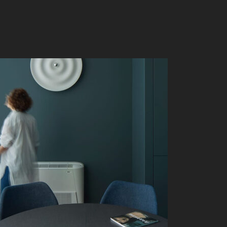
UNCU İÇIN ÖNEMLERI
N VERILEN TEŞVIKLER VE BONUSLAR