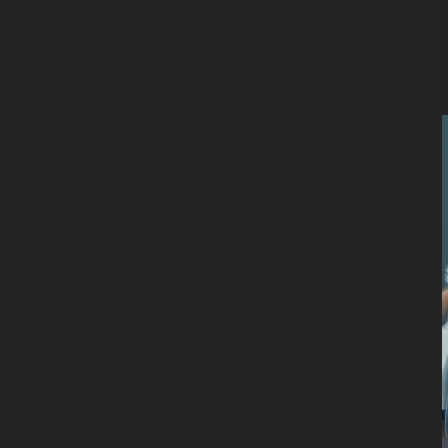
ALLARI: ÇALIŞMA DÜZENEKLERI VE OY
LENCE DÜNYASINDA, KULLANICILARI YÖNLENDIRMEK IÇI