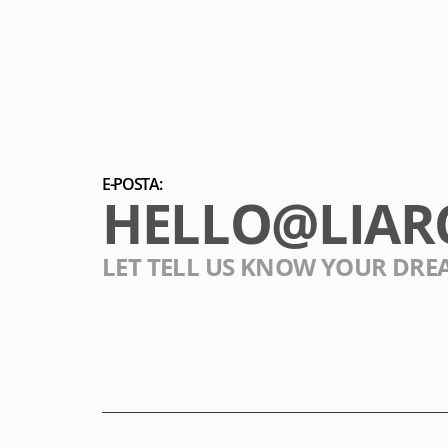
IÇIN HER GÜN DAHA ÇEKICI VE
RAHAT...
CONTINUE
HELLO@LIAR
LET TELL US KNOW YOUR DRE