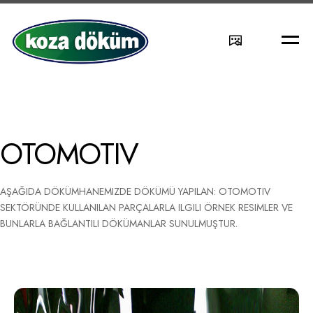
S
M
h
e
o
n
w
u
s
e
OTOMOTIV
a
r
c
AŞAĞIDA DÖKÜMHANEMIZDE DÖKÜMÜ YAPILAN: OTOMOTIV
h
SEKTÖRÜNDE KULLANILAN PARÇALARLA ILGILI ÖRNEK RESIMLER VE
f
BUNLARLA BAĞLANTILI DÖKÜMANLAR SUNULMUŞTUR.
i
e
l
d