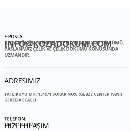
INFO@KOZADOKUM.COM
KOZA DÖKÜM: DEMIR VE ÇELIK ALAŞIMLARI DÖKÜMÜ,
PASLANMAZ ÇELIK VE ÇELIK DÖKÜMÜ KONUSUNDA
UZMANDIR.
ADRESIMIZ
TATLIKUYU MH. 1319/1 SOKAK NO:8 (GEBZE CENTER YANI)
GEBZE/KOCAELİ
HIZLI ULAŞIM
+90 262 644 68 85