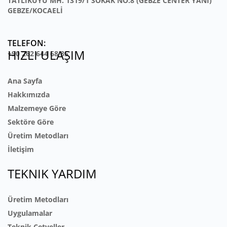
TATLIKUYU MH. 1319/1 SOKAK NO:8 (GEBZE CENTER YANI)
GEBZE/KOCAELİ
HIZLI ULAŞIM
+90 262 644 68 85
Ana Sayfa
Hakkımızda
Malzemeye Göre
Sektöre Göre
Üretim Metodları
İletişim
TEKNIK YARDIM
Üretim Metodları
Uygulamalar
Teknik Cetveller