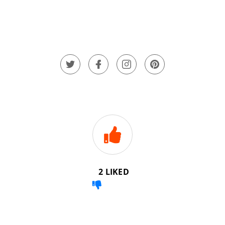
T
F
I
P
W
A
N
I
I
C
S
N
T
E
T
T
T
B
A
E
E
O
G
R
R
O
R
E
K
A
S
M
T
2