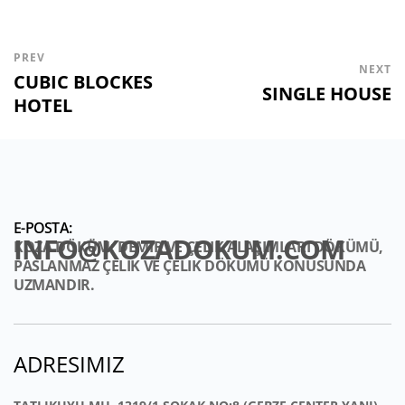
PREV
NEXT
CUBIC BLOCKES
SINGLE HOUSE
HOTEL
INFO@KOZADOKUM.COM
KOZA DÖKÜM: DEMIR VE ÇELIK ALAŞIMLARI DÖKÜMÜ,
PASLANMAZ ÇELIK VE ÇELIK DÖKÜMÜ KONUSUNDA
UZMANDIR.
ADRESIMIZ