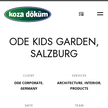
S
M
h
e
o
n
w
u
ODE KIDS GARDEN,
s
e
SALZBURG
a
r
c
h
f
CLIENT
SERVICES
i
ODE CORPORATE,
ARCHITECTURE, INTERIOR,
e
GERMANY
PRODUCTS
l
d
DATE
TEAM