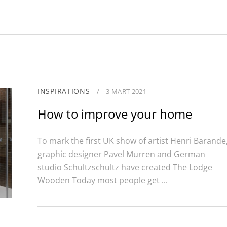
Manganlı Dökümler
M
Nihard Dökümler
V
V
A
INSPIRATIONS
/
3 MART 2021
How to improve your home
To mark the first UK show of artist Henri Barande
graphic designer Pavel Murren and German
studio Schultzschultz have created The Lodge
Wooden Today most people get ...