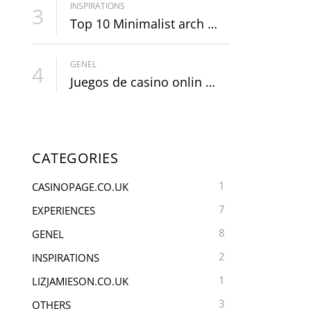
INSPIRATIONS
3
Top 10 Minimalist arch …
GENEL
4
Juegos de casino onlin …
CATEGORIES
1
CASINOPAGE.CO.UK
7
EXPERIENCES
8
GENEL
2
INSPIRATIONS
1
LIZJAMIESON.CO.UK
3
OTHERS