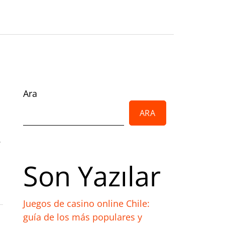
akine İmalatı
ana – Pompa
inç İmalatı
rıtma Tesisleri
Ara
ARA
,
Son Yazılar
Juegos de casino online Chile:
guía de los más populares y